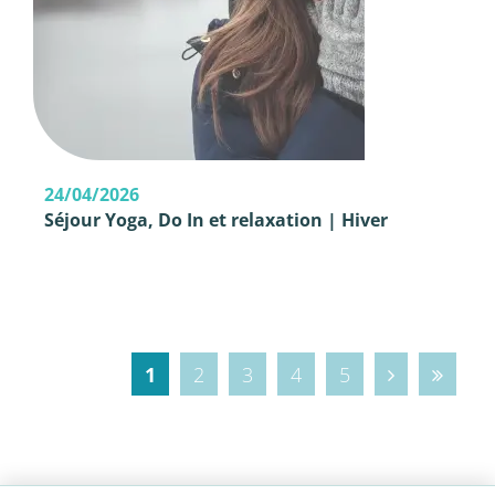
24/04/2026
Séjour Yoga, Do In et relaxation | Hiver
1
2
3
4
5