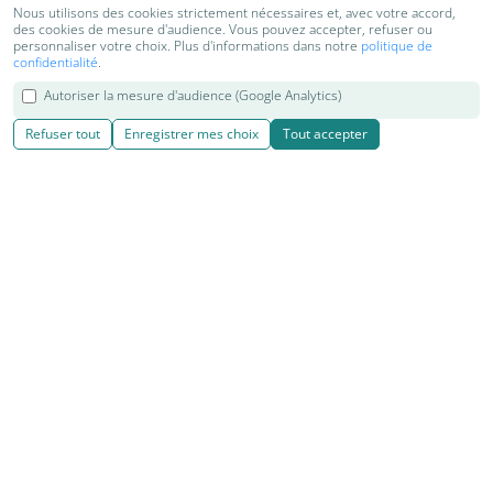
Nous utilisons des cookies strictement nécessaires et, avec votre accord,
des cookies de mesure d'audience. Vous pouvez accepter, refuser ou
personnaliser votre choix. Plus d'informations dans notre
politique de
confidentialité
.
Autoriser la mesure d'audience (Google Analytics)
Refuser tout
Enregistrer mes choix
Tout accepter
© 2018-2026 Kenzen Shiatsu & Yoga | Cours, séjours et retraites
de Yoga, Shiatsu, Do in et relaxation
Réalisation
|
Kiyoi websites
|
|
|
Contact
Mentions légales
Cookies
Plan du site