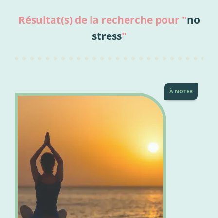
Résultat(s) de la recherche pour "
no
stress
"
À NOTER