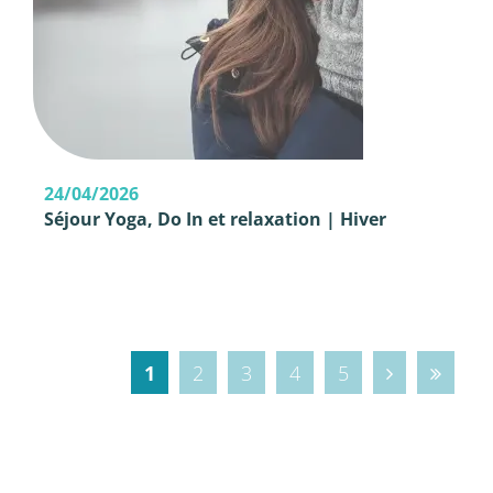
24/04/2026
Séjour Yoga, Do In et relaxation | Hiver
1
2
3
4
5