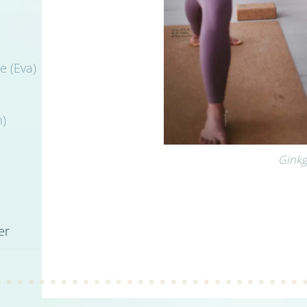
e (Eva)
m)
Ginkg
er