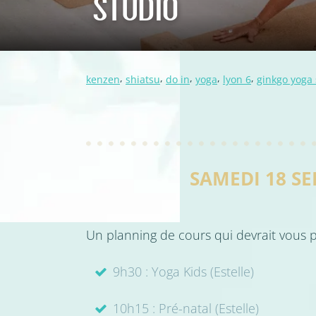
STUDIO
,
,
,
,
,
kenzen
shiatsu
do in
yoga
lyon 6
ginkgo yoga 
SAMEDI 18 S
Un planning de cours qui devrait vous pl
9h30 : Yoga Kids (Estelle)
10h15 : Pré-natal (Estelle)