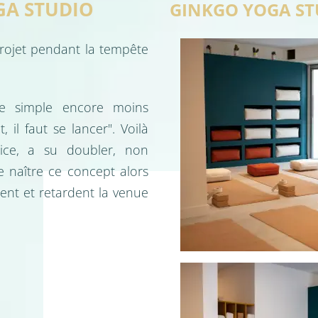
GA STUDIO
GINKGO YOGA ST
rojet pendant la tempête
être simple encore moins
il faut se lancer". Voilà
rice, a su doubler, non
e naître ce concept alors
ent et retardent la venue