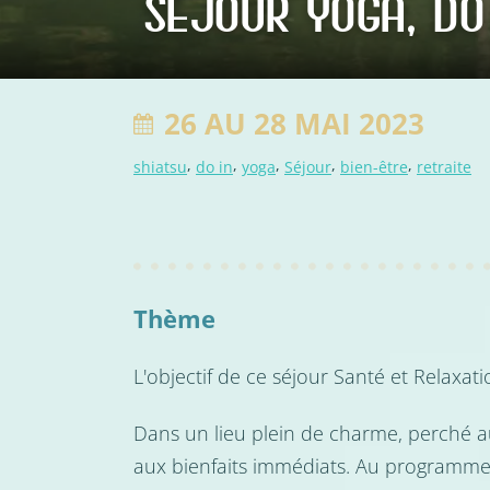
SÉJOUR YOGA, DO
26 AU 28 MAI 2023
,
,
,
,
,
shiatsu
do in
yoga
Séjour
bien-être
retraite
Thème
L'objectif de ce séjour Santé et Relaxati
Dans un lieu plein de charme, perché a
aux bienfaits immédiats. Au programme