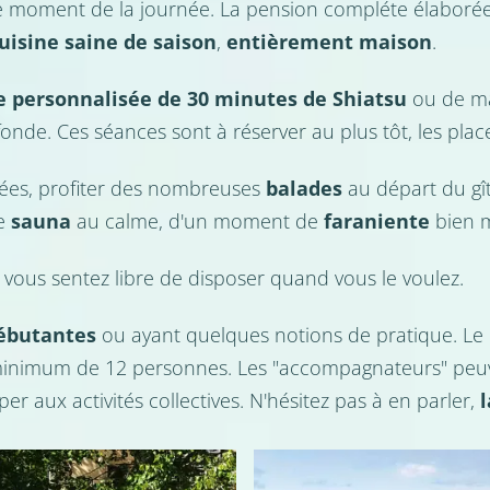
 le moment de la journée. La pension compléte élaboré
uisine saine de saison
,
entièrement maison
.
e personnalisée de 30 minutes de Shiatsu
ou de ma
onde. Ces séances sont à réserver au plus tôt, les place
sées, profiter des nombreuses
balades
au départ du gî
de
sauna
au calme, d'un moment de
faraniente
bien m
 vous sentez libre de disposer quand vous le voulez.
ébutantes
ou ayant quelques notions de pratique. Le 
 minimum de 12 personnes. Les "accompagnateurs" peuve
r aux activités collectives. N'hésitez pas à en parler,