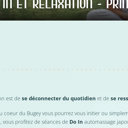
 IN ET RELAXATION - PRI
on est de
se déconnecter du quotidien
et de
se res
u coeur du Bugey vous pourrez vous initier ou simpleme
, vous profitez de séances de
Do In
automassage japona