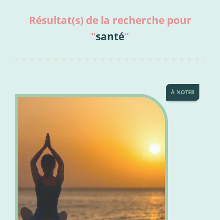
Résultat(s) de la recherche pour
"
santé
"
À NOTER