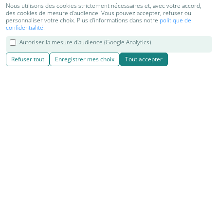
Nous utilisons des cookies strictement nécessaires et, avec votre accord,
des cookies de mesure d'audience. Vous pouvez accepter, refuser ou
personnaliser votre choix. Plus d'informations dans notre
politique de
confidentialité
.
Autoriser la mesure d'audience (Google Analytics)
Refuser tout
Enregistrer mes choix
Tout accepter
© 2018-2026 Kenzen Shiatsu & Yoga | Cours, séjours et retraites
de Yoga, Shiatsu, Do in et relaxation
Réalisation
|
Kiyoi websites
|
|
|
Contact
Mentions légales
Cookies
Plan du site