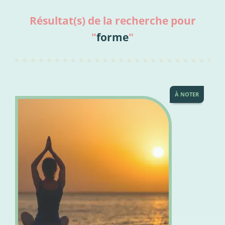
Résultat(s) de la recherche pour
"
forme
"
À NOTER