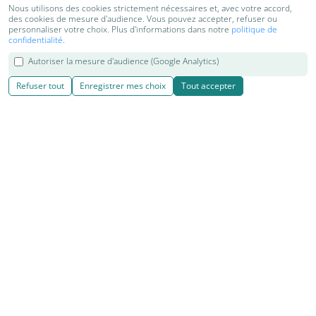
Nous utilisons des cookies strictement nécessaires et, avec votre accord,
des cookies de mesure d'audience. Vous pouvez accepter, refuser ou
personnaliser votre choix. Plus d'informations dans notre
politique de
confidentialité
.
Autoriser la mesure d'audience (Google Analytics)
Refuser tout
Enregistrer mes choix
Tout accepter
© 2018-2026 Kenzen Shiatsu & Yoga | Cours, séjours et retraites
de Yoga, Shiatsu, Do in et relaxation
Réalisation
|
Kiyoi websites
|
|
|
Contact
Mentions légales
Cookies
Plan du site