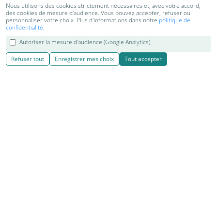
Nous utilisons des cookies strictement nécessaires et, avec votre accord,
des cookies de mesure d'audience. Vous pouvez accepter, refuser ou
personnaliser votre choix. Plus d'informations dans notre
politique de
confidentialité
.
Autoriser la mesure d'audience (Google Analytics)
Refuser tout
Enregistrer mes choix
Tout accepter
© 2018-2026 Kenzen Shiatsu & Yoga | Cours, séjours et retraites
de Yoga, Shiatsu, Do in et relaxation
Réalisation
|
Kiyoi websites
|
|
|
Contact
Mentions légales
Cookies
Plan du site