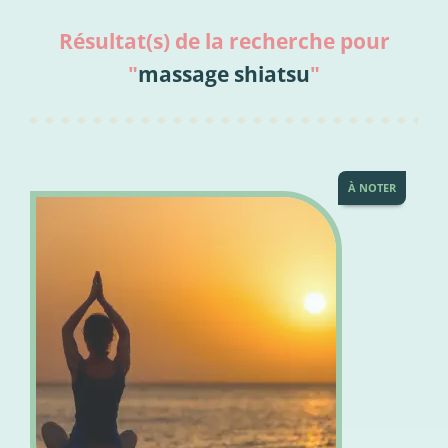
Résultat(s) de la recherche pour
"
massage shiatsu
"
À NOTER