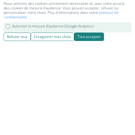
Nous utilisons des cookies strictement nécessaires et, avec votre accord,
des cookies de mesure d'audience. Vous pouvez accepter, refuser ou
personnaliser votre choix. Plus d'informations dans notre
politique de
confidentialité
.
Autoriser la mesure d'audience (Google Analytics)
Refuser tout
Enregistrer mes choix
Tout accepter
© 2018-2026 Kenzen Shiatsu & Yoga | Cours, séjours et retraites
de Yoga, Shiatsu, Do in et relaxation
Réalisation
|
Kiyoi websites
|
|
|
Contact
Mentions légales
Cookies
Plan du site