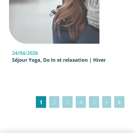
24/04/2026
Séjour Yoga, Do In et relaxation | Hiver
1
2
3
4
5