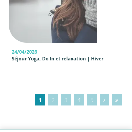
24/04/2026
Séjour Yoga, Do In et relaxation | Hiver
1
2
3
4
5