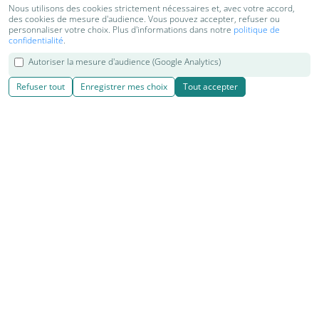
Nous utilisons des cookies strictement nécessaires et, avec votre accord,
des cookies de mesure d'audience. Vous pouvez accepter, refuser ou
personnaliser votre choix. Plus d'informations dans notre
politique de
confidentialité
.
Autoriser la mesure d'audience (Google Analytics)
Refuser tout
Enregistrer mes choix
Tout accepter
© 2018-2026 Kenzen Shiatsu & Yoga | Cours, séjours et retraites
de Yoga, Shiatsu, Do in et relaxation
Réalisation
|
Kiyoi websites
|
|
|
Contact
Mentions légales
Cookies
Plan du site